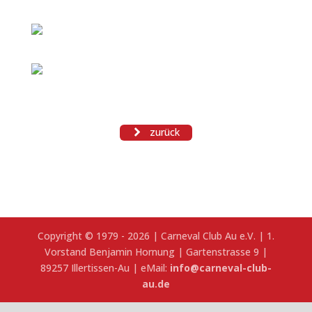
zurück
Copyright © 1979 - 2026 | Carneval Club Au e.V. | 1.
Vorstand Benjamin Hornung | Gartenstrasse 9 |
89257 Illertissen-Au | eMail:
info@carneval-club-
au.de